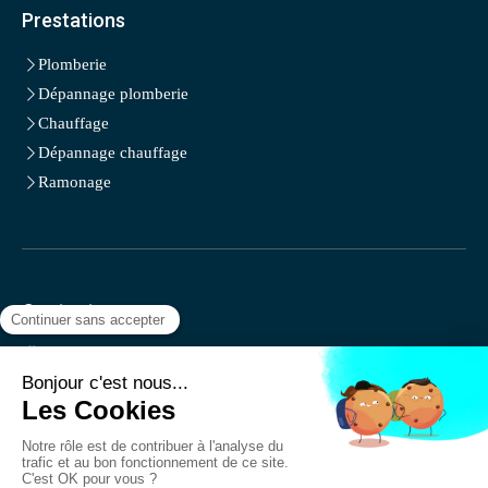
Prestations
Plomberie
Dépannage plomberie
Chauffage
Dépannage chauffage
Ramonage
Contact
CARTON CHRISTOPHE
667 BOULEVARD BOIS MAURIN
83150
Bandol
Afficher le téléphone
Demander un devis